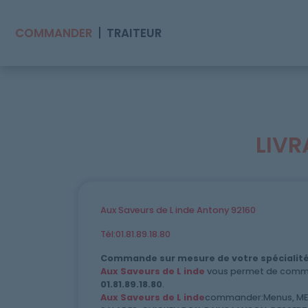
COMMANDER
TRAITEUR
LIVR
Accueil
Allergènes
Aux Saveurs de L inde Antony 92160
Charte Qualité
Tél:01.81.89.18.80
C.G.V
Commande sur mesure de votre spécialité
Aux Saveurs de L inde
vous permet de comman
Contact
01.81.89.18.80
.
Aux Saveurs de L inde
commander:Menus, MENU