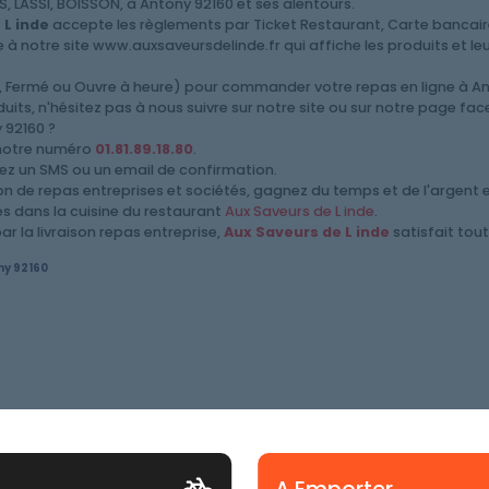
 LASSI, BOISSON, à Antony 92160 et ses alentours.
 L inde
accepte les règlements par Ticket Restaurant, Carte bancaire
à notre site www.auxsaveursdelinde.fr qui affiche les produits et leurs
rt, Fermé ou Ouvre à heure) pour commander votre repas en ligne à A
ts, n'hésitez pas à nous suivre sur notre site ou sur notre page fa
92160 ?
 notre numéro
01.81.89.18.80
.
vez un SMS ou un email de confirmation.
ison de repas entreprises et sociétés, gagnez du temps et de l'argent 
les dans la cuisine du restaurant
Aux Saveurs de L inde
.
r la livraison repas entreprise,
Aux Saveurs de L inde
satisfait tout