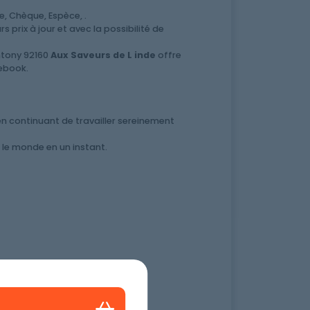
, Chèque, Espèce, .
 prix à jour et avec la possibilité de
ntony 92160
Aux Saveurs de L inde
offre
cebook.
en continuant de travailler sereinement
 le monde en un instant.