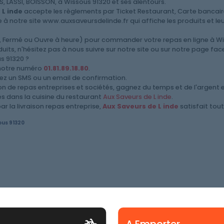
 LASSI, BOISSON, à Wissous 91320 et ses alentours.
 L inde
accepte les règlements par Ticket Restaurant, Carte bancaire
à notre site www.auxsaveursdelinde.fr qui affiche les produits et leurs
rt, Fermé ou Ouvre à heure) pour commander votre repas en ligne à W
ts, n'hésitez pas à nous suivre sur notre site ou sur notre page fa
 91320 ?
 notre numéro
01.81.89.18.80
.
vez un SMS ou un email de confirmation.
ison de repas entreprises et sociétés, gagnez du temps et de l'argent 
les dans la cuisine du restaurant
Aux Saveurs de L inde
.
r la livraison repas entreprise,
Aux Saveurs de L inde
satisfait tout