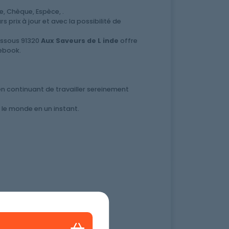
, Chèque, Espèce, .
 prix à jour et avec la possibilité de
issous 91320
Aux Saveurs de L inde
offre
cebook.
en continuant de travailler sereinement
 le monde en un instant.