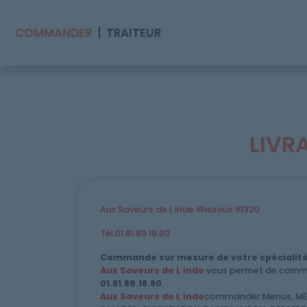
COMMANDER
TRAITEUR
LIVR
Accueil
Allergènes
Aux Saveurs de L inde Wissous 91320
Charte Qualité
Tél:01.81.89.18.80
C.G.V
Commande sur mesure de votre spécialité
Aux Saveurs de L inde
vous permet de comman
Contact
01.81.89.18.80
.
Aux Saveurs de L inde
commander:Menus, MENU